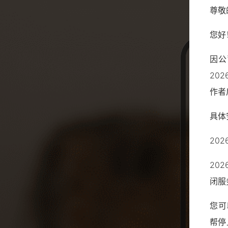
尊敬
您好
因公
20
作者
具体
20
20
闭服
您可
帮停