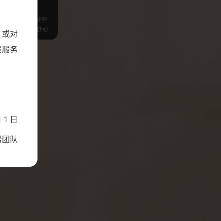
，或对
服服务
 1 日
帮团队