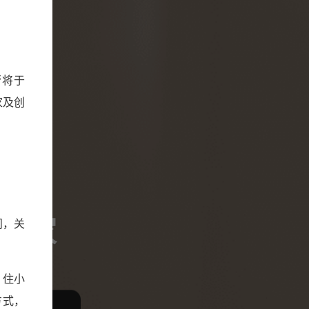
帮将于
家及创
帮
好家
问，关
。住小
方式，